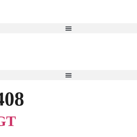
408
GT