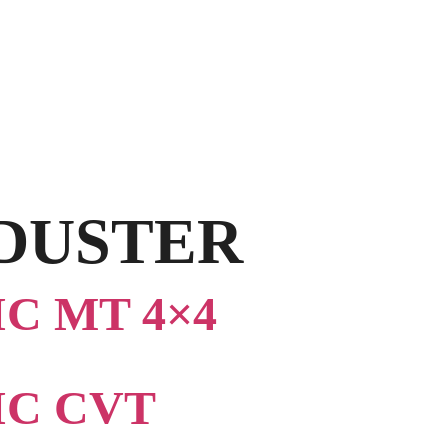
DUSTER
C MT 4×4
IC CVT