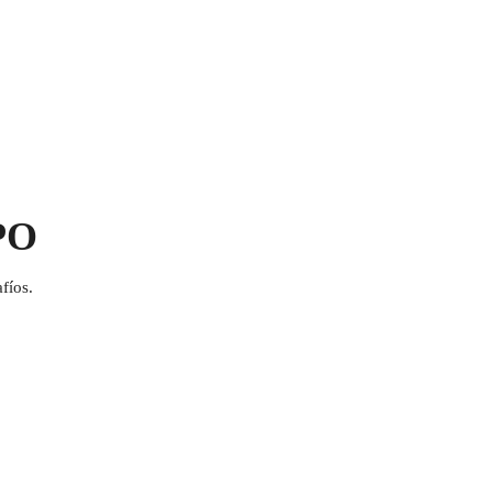
PO
fíos.