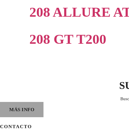
208 ALLURE AT
208 GT T200
S
Busc
MÁS INFO
CONTACTO