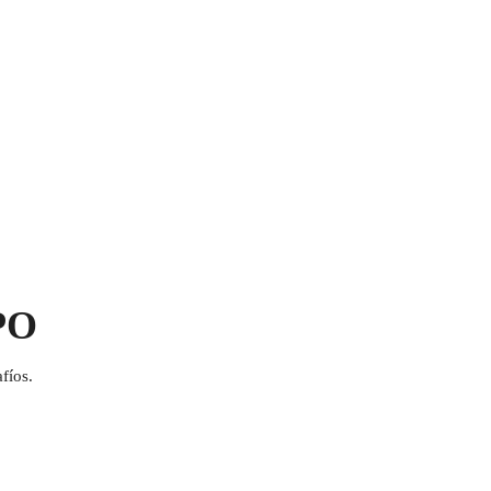
PO
fíos.