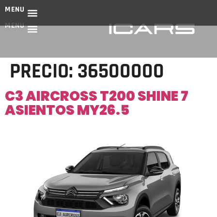
MENU
MENU
PRECIO:
36500000
C3 AIRCROSS T200 SHINE 7
ASIENTOS MY26.5