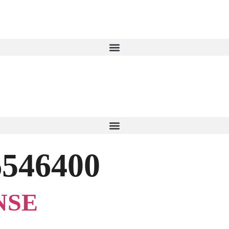
6546400
NSE