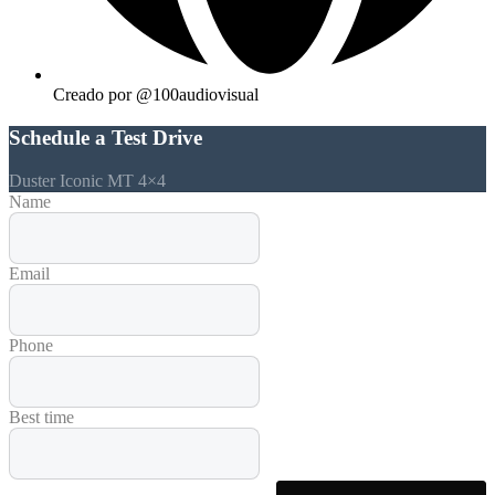
Creado por @100audiovisual
Schedule a Test Drive
Duster Iconic MT 4×4
Name
Email
Phone
Best time