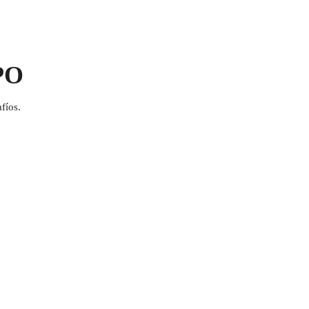
PO
fíos.