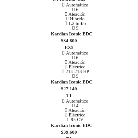
Automático
6
Aleación
Híbrido
1.2 turbo
5
$34.800
EX5
Automático
6
Aleación
Eléctrico
214-218 HP
5
$27.140
T1
Automático
4
Aleación
Eléctrico
95 CV
$39.600