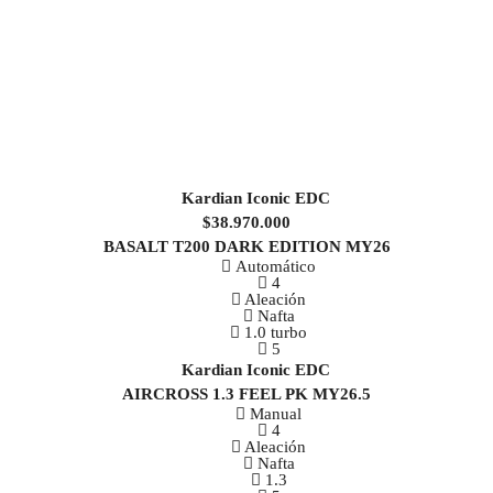
$38.970.000
BASALT T200 DARK EDITION MY26
Automático
4
Aleación
Nafta
1.0 turbo
5
AIRCROSS 1.3 FEEL PK MY26.5
Manual
4
Aleación
Nafta
1.3