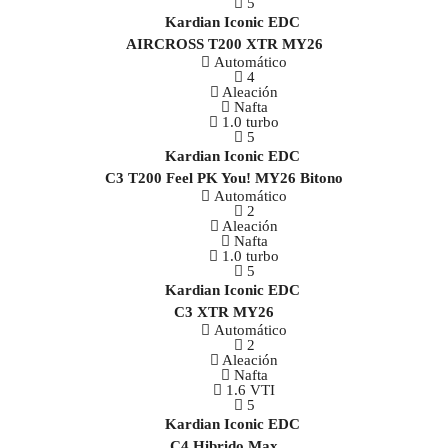
5
AIRCROSS T200 XTR MY26
Automático
4
Aleación
Nafta
1.0 turbo
5
C3 T200 Feel PK You! MY26 Bitono
Automático
2
Aleación
Nafta
1.0 turbo
5
C3 XTR MY26
Automático
2
Aleación
Nafta
1.6 VTI
5
C4 Hibrido Max