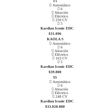
T5
Automático
6
Aleación
Eléctrico
250 CV
5
$31.096
KAOLA S
Automático
6
Aleación
Eléctrico
163 CV
5
$39.800
S5
Automático
6
Aleación
Eléctrico
248 CV
$33.020.000