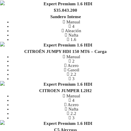
$35.043.200
Sandero Intense
Manual
4
Aleación
Nafta
1.6
CITROËN JUMPY HDI 150 MT6 – Carga
Manual
2
Acero
Gasoil
2.2
3
CITROEN JUMPER L2H2
Manual
4
Acero
Nafta
2.2
3
C5 Aircross