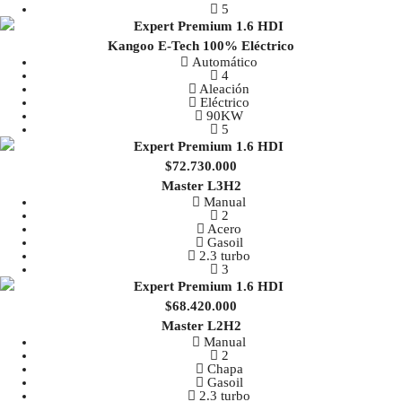
5
Kangoo E-Tech 100% Eléctrico
Automático
4
Aleación
Eléctrico
90KW
5
$72.730.000
Master L3H2
Manual
2
Acero
Gasoil
2.3 turbo
3
$68.420.000
Master L2H2
Manual
2
Chapa
Gasoil
2.3 turbo