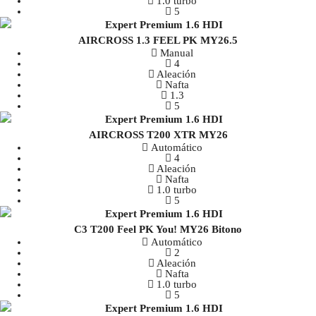
1.0 turbo
5
AIRCROSS 1.3 FEEL PK MY26.5
Manual
4
Aleación
Nafta
1.3
5
AIRCROSS T200 XTR MY26
Automático
4
Aleación
Nafta
1.0 turbo
5
C3 T200 Feel PK You! MY26 Bitono
Automático
2
Aleación
Nafta
1.0 turbo
5