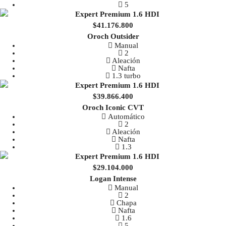
5
$41.176.800
Oroch Outsider
Manual
2
Aleación
Nafta
1.3 turbo
$39.866.400
Oroch Iconic CVT
Automático
2
Aleación
Nafta
1.3
$29.104.000
Logan Intense
Manual
2
Chapa
Nafta
1.6
5