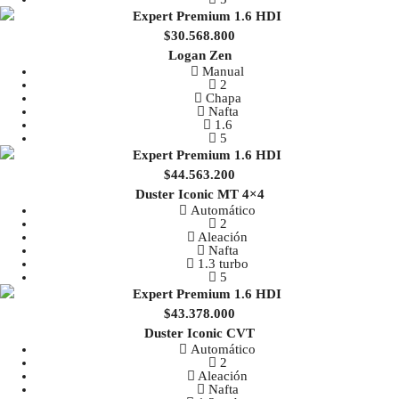
$30.568.800
Logan Zen
Manual
2
Chapa
Nafta
1.6
5
$44.563.200
Duster Iconic MT 4×4
Automático
2
Aleación
Nafta
1.3 turbo
5
$43.378.000
Duster Iconic CVT
Automático
2
Aleación
Nafta