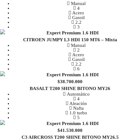
Manual
4
Acero
Gasoil
2.2
3
CITROEN JUMPY L3 HDI 150 MT6 – Mixta
Manual
2
Acero
Gasoil
2.2
6
$38.700.000
BASALT T200 SHINE BITONO MY26
Automático
4
Aleación
Nafta
1.0 turbo
5
$41.530.000
C3 AIRCROSS T200 SHINE BITONO MY26.5