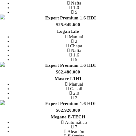
Nafta
1.0
5
$25.649.600
Logan Life
Manual
2
Chapa
Nafta
1.6
5
$62.480.000
Master L1H1
Manual
Gasoil
2.0
2
$62.920.000
Megane E-TECH
Automático
7
Aleación