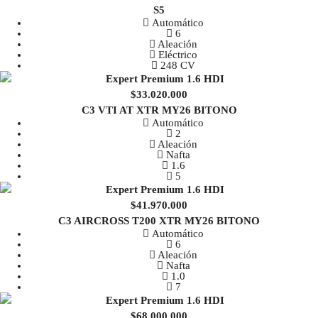
S5
Automático
6
Aleación
Eléctrico
248 CV
$33.020.000
C3 VTI AT XTR MY26 BITONO
Automático
2
Aleación
Nafta
1.6
5
$41.970.000
C3 AIRCROSS T200 XTR MY26 BITONO
Automático
6
Aleación
Nafta
1.0
7
$68.000.000