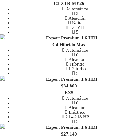
C3 XTR MY26
Automático
2
Aleación
Nafta
1.6 VTI
5
C4 Hibrido Max
Automático
6
Aleación
Híbrido
1.2 turbo
5
$34.800
EX5
Automático
6
Aleación
Eléctrico
214-218 HP
5
$27.140