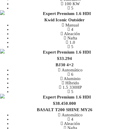
100 KW
5
Kwid Iconic Outsider
Manual
4
Aleación
Nafta
1.0
5
$33.294
BJ30 4×2
Automático
6
Aluminio
Híbrido
1.5 330HP
5
$38.450.000
BASALT T200 SHINE MY26
Automático
4
Aleación
Nafta