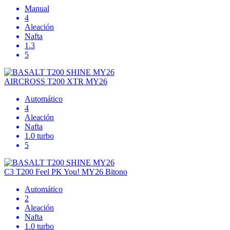
Manual
4
Aleación
Nafta
1.3
5
AIRCROSS T200 XTR MY26
Automático
4
Aleación
Nafta
1.0 turbo
5
C3 T200 Feel PK You! MY26 Bitono
Automático
2
Aleación
Nafta
1.0 turbo