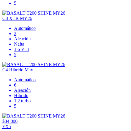
5
C3 XTR MY26
Automático
2
Aleación
Nafta
1.6 VTI
5
C4 Hibrido Max
Automático
6
Aleación
Híbrido
1.2 turbo
5
$34.800
EX5