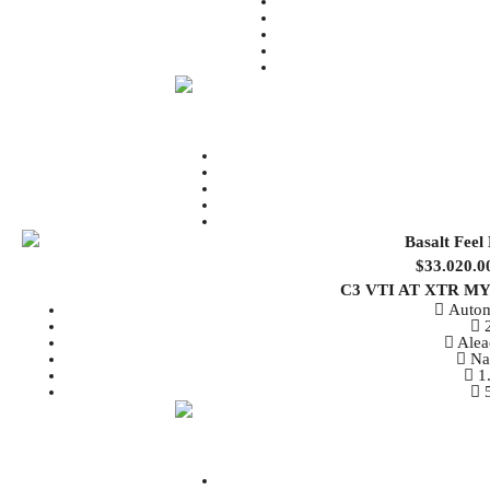
$33.020.0
C3 VTI AT XTR M
Autom
Alea
Na
1