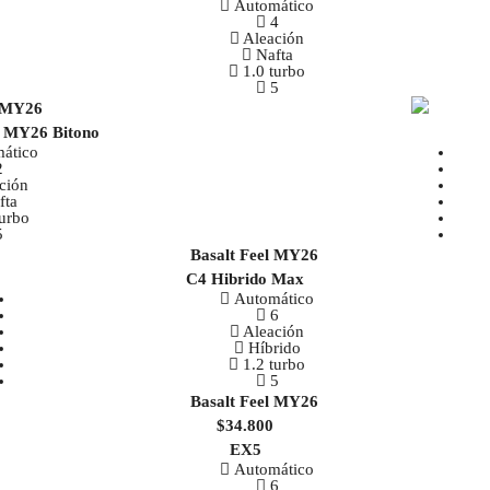
Automático
4
Aleación
Nafta
1.0 turbo
5
! MY26 Bitono
ático
2
ción
fta
turbo
5
C4 Hibrido Max
Automático
6
Aleación
Híbrido
1.2 turbo
5
$34.800
EX5
Automático
6