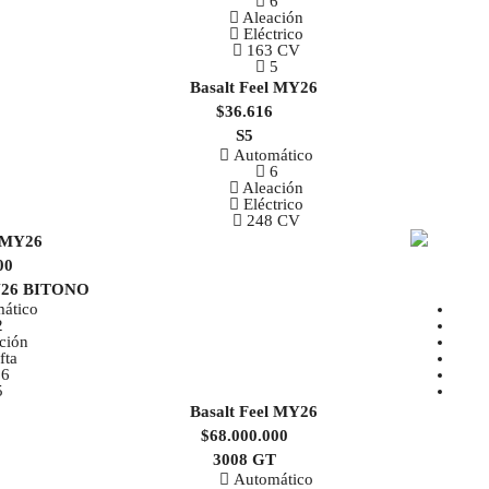
6
Aleación
Eléctrico
163 CV
5
$36.616
S5
Automático
6
Aleación
Eléctrico
248 CV
00
Y26 BITONO
ático
2
ción
fta
.6
5
$68.000.000
3008 GT
Automático