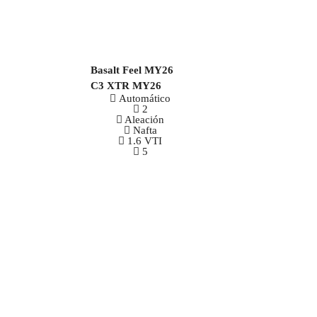
C3 XTR MY26
Automático
2
Aleación
Nafta
1.6 VTI
5