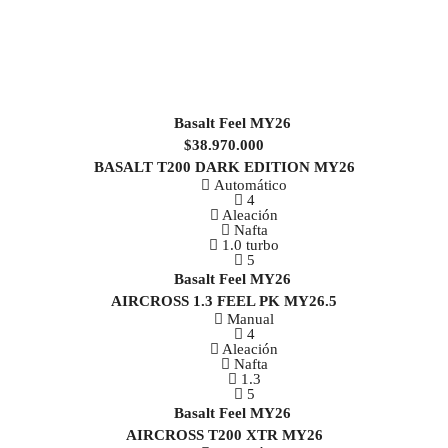
$38.970.000
BASALT T200 DARK EDITION MY26
Automático
4
Aleación
Nafta
1.0 turbo
5
AIRCROSS 1.3 FEEL PK MY26.5
Manual
4
Aleación
Nafta
1.3
5
AIRCROSS T200 XTR MY26