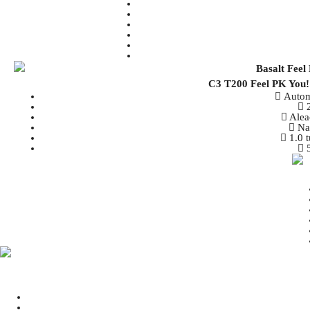
C3 T200 Feel PK You
Autom
Alea
Na
1.0 