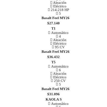
Aleación
Eléctrico
214-218 HP
5
$27.140
T1
Automático
4
Aleación
Eléctrico
95 CV
$36.432
T5
Automático
6
Aleación
Eléctrico
250 CV
5
$31.096
KAOLA S
Automático