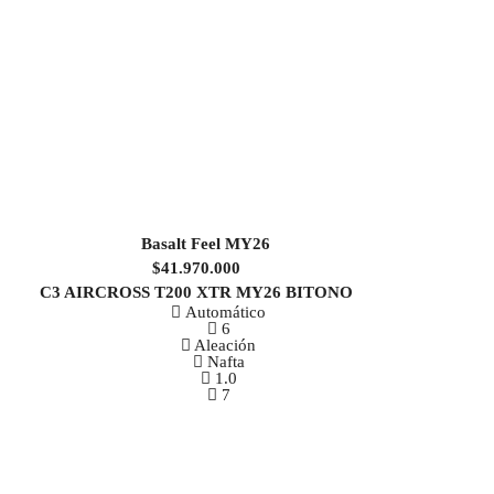
$41.970.000
C3 AIRCROSS T200 XTR MY26 BITONO
Automático
6
Aleación
Nafta
1.0
7