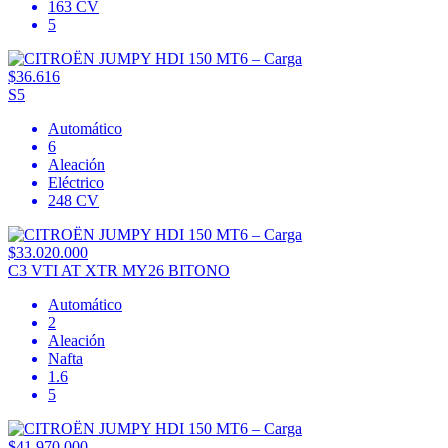
163 CV
5
$36.616
S5
Automático
6
Aleación
Eléctrico
248 CV
$33.020.000
C3 VTI AT XTR MY26 BITONO
Automático
2
Aleación
Nafta
1.6
5
$41.970.000