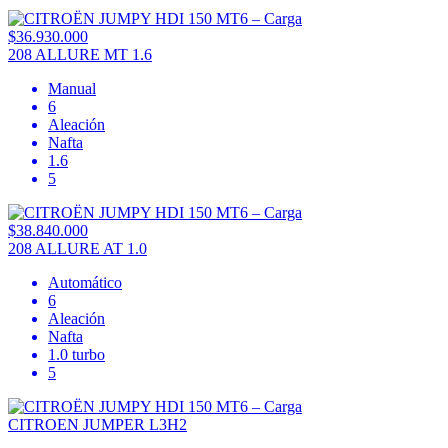
$36.930.000
208 ALLURE MT 1.6
Manual
6
Aleación
Nafta
1.6
5
$38.840.000
208 ALLURE AT 1.0
Automático
6
Aleación
Nafta
1.0 turbo
5
CITROEN JUMPER L3H2