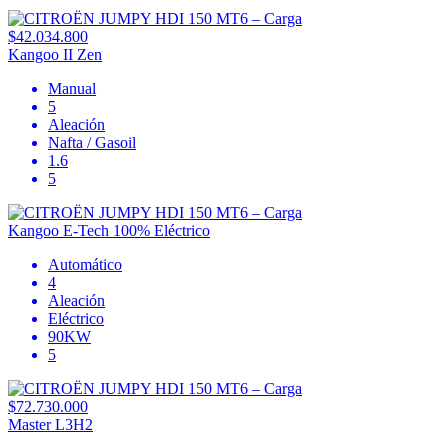
$42.034.800
Kangoo II Zen
Manual
5
Aleación
Nafta / Gasoil
1.6
5
Kangoo E-Tech 100% Eléctrico
Automático
4
Aleación
Eléctrico
90KW
5
$72.730.000
Master L3H2