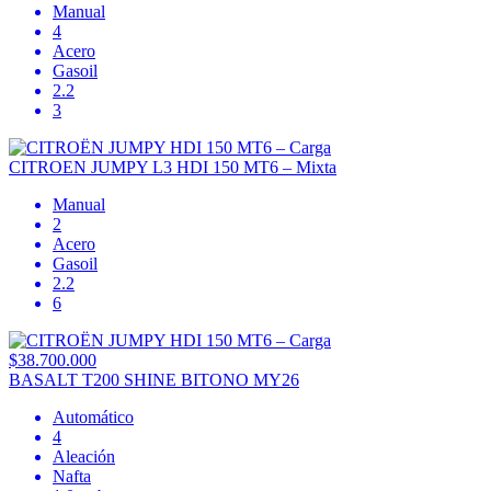
Manual
4
Acero
Gasoil
2.2
3
CITROEN JUMPY L3 HDI 150 MT6 – Mixta
Manual
2
Acero
Gasoil
2.2
6
$38.700.000
BASALT T200 SHINE BITONO MY26
Automático
4
Aleación
Nafta