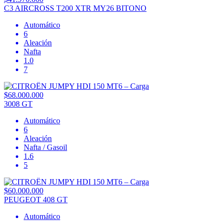
C3 AIRCROSS T200 XTR MY26 BITONO
Automático
6
Aleación
Nafta
1.0
7
$68.000.000
3008 GT
Automático
6
Aleación
Nafta / Gasoil
1.6
5
$60.000.000
PEUGEOT 408 GT
Automático