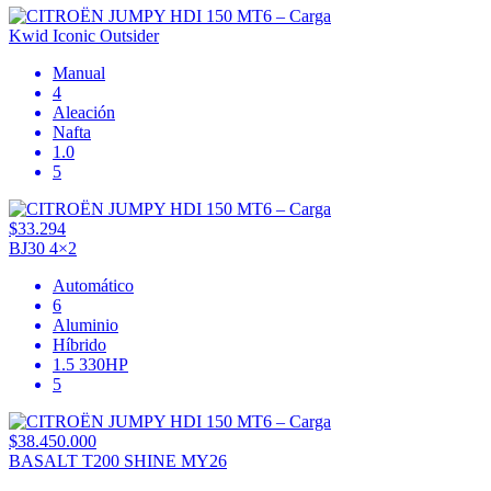
Kwid Iconic Outsider
Manual
4
Aleación
Nafta
1.0
5
$33.294
BJ30 4×2
Automático
6
Aluminio
Híbrido
1.5 330HP
5
$38.450.000
BASALT T200 SHINE MY26