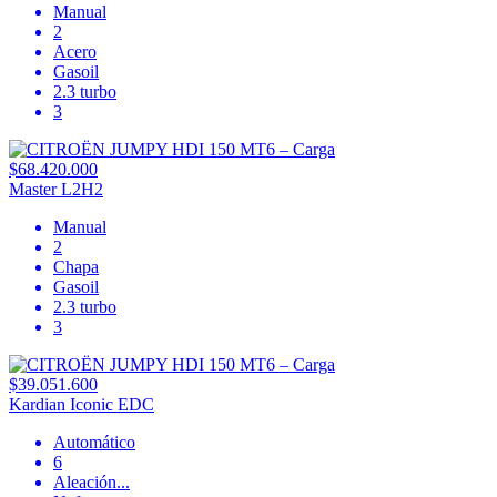
Manual
2
Acero
Gasoil
2.3 turbo
3
$68.420.000
Master L2H2
Manual
2
Chapa
Gasoil
2.3 turbo
3
$39.051.600
Kardian Iconic EDC
Automático
6
Aleación
...