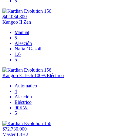
5
$42.034.800
Kangoo II Zen
Manual
5
Aleación
Nafta / Gasoil
1.6
5
Kangoo E-Tech 100% Eléctrico
Automático
4
Aleación
Eléctrico
90KW
5
$72.730.000
Master L3H2