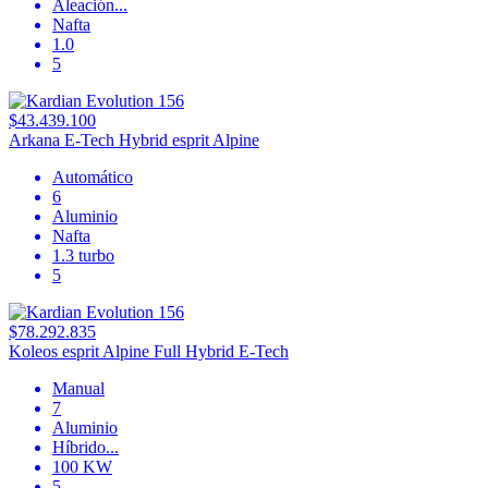
Aleación
...
Nafta
1.0
5
$43.439.100
Arkana E-Tech Hybrid esprit Alpine
Automático
6
Aluminio
Nafta
1.3 turbo
5
$78.292.835
Koleos esprit Alpine Full Hybrid E-Tech
Manual
7
Aluminio
Híbrido
...
100 KW
5