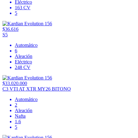
Eléctrico
163 CV
5
$36.616
S5
Automático
6
Aleación
Eléctrico
248 CV
$33.020.000
C3 VTI AT XTR MY26 BITONO
Automático
2
Aleación
Nafta
1.6
5