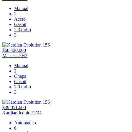
Manual
2
Acero
Gasoil
2.3 turbo
3
$68.420.000
Master L2H2
Manual
2
Chapa
Gasoil
2.3 turbo
3
$39.051.600
Kardian Iconic EDC
Automático
6