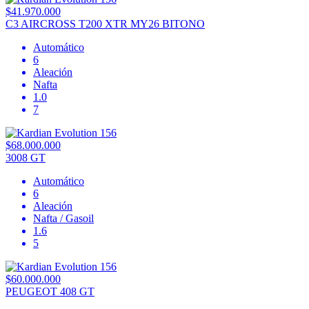
$41.970.000
C3 AIRCROSS T200 XTR MY26 BITONO
Automático
6
Aleación
Nafta
1.0
7
$68.000.000
3008 GT
Automático
6
Aleación
Nafta / Gasoil
1.6
5
$60.000.000
PEUGEOT 408 GT