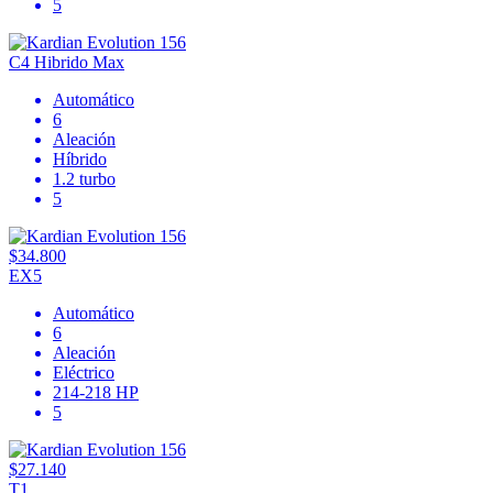
5
C4 Hibrido Max
Automático
6
Aleación
Híbrido
1.2 turbo
5
$34.800
EX5
Automático
6
Aleación
Eléctrico
214-218 HP
5
$27.140
T1