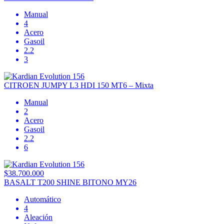
Manual
4
Acero
Gasoil
2.2
3
CITROEN JUMPY L3 HDI 150 MT6 – Mixta
Manual
2
Acero
Gasoil
2.2
6
$38.700.000
BASALT T200 SHINE BITONO MY26
Automático
4
Aleación