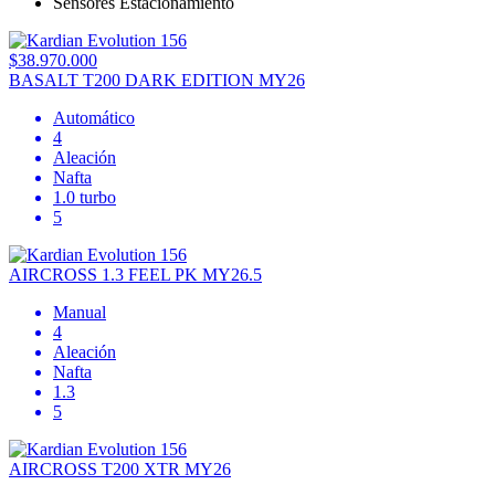
Sensores Estacionamiento
$38.970.000
BASALT T200 DARK EDITION MY26
Automático
4
Aleación
Nafta
1.0 turbo
5
AIRCROSS 1.3 FEEL PK MY26.5
Manual
4
Aleación
Nafta
1.3
5
AIRCROSS T200 XTR MY26