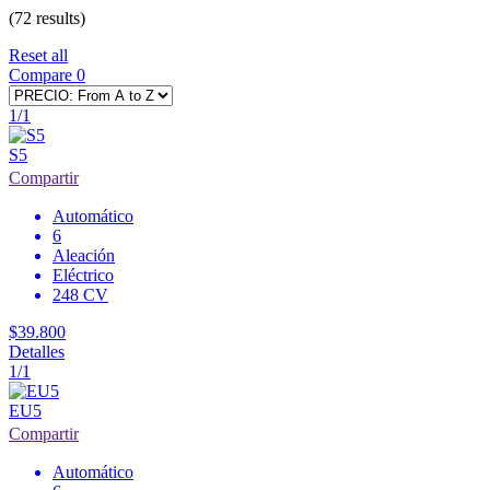
(
72
results)
Reset all
Compare
0
1/1
S5
Compartir
Automático
6
Aleación
Eléctrico
248 CV
$39.800
Detalles
1/1
EU5
Compartir
Automático