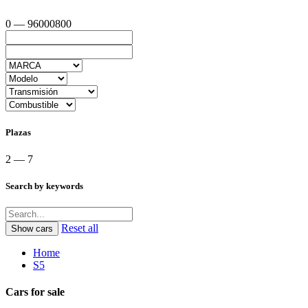
0 — 96000800
Plazas
2 — 7
Search by keywords
Reset all
Home
S5
Cars for sale