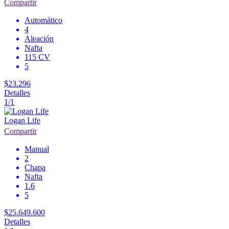
Compartir
Automático
4
Aleación
Nafta
115 CV
5
$23.296
Detalles
1/1
Logan Life
Compartir
Manual
2
Chapa
Nafta
1.6
5
$25.649.600
Detalles