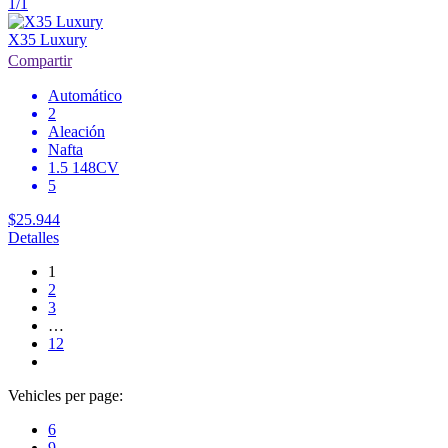
1/1
X35 Luxury
Compartir
Automático
2
Aleación
Nafta
1.5 148CV
5
$25.944
Detalles
1
2
3
…
12
Vehicles per page:
6
9