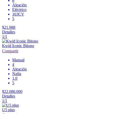
6
Aleación
Eléctrico
163CV
5
$21.988
Detalles
1/1
Kwid Iconic Bitono
Compartir
Manual
4
Aleación
Nafta
1.0
5
$22.086.000
Detalles
1/1
U5 plus